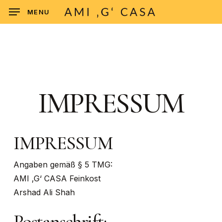
Skip
MENU
to
main
content
IMPRESSUM
IMPRESSUM
Angaben gemäß § 5 TMG:
AMI ‚G‘ CASA Feinkost
Arshad Ali Shah
Postanschrift: