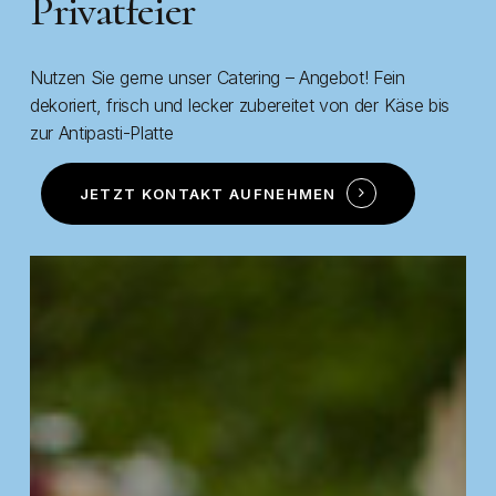
Privatfeier
Nutzen Sie gerne unser Catering – Angebot! Fein
dekoriert, frisch und lecker zubereitet von der Käse bis
zur Antipasti-Platte
JETZT KONTAKT AUFNEHMEN